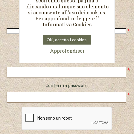
scorrendo questa pagina o
cliccando qualunque suo elemento
Recapiti
si acconsente all’uso dei cookies.
Per approfondire leggere l’
Telefono:
Informativa Cookies
*
OK, accetto i cookies.
Password
Approfondisci
Password:
*
Conferma password:
*