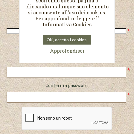
scorrendo questa pagina o
cliccando qualunque suo elemento
Recapiti
si acconsente all’uso dei cookies.
Per approfondire leggere l’
Telefono:
Informativa Cookies
*
OK, accetto i cookies.
Password
Approfondisci
Password:
*
Conferma password:
*