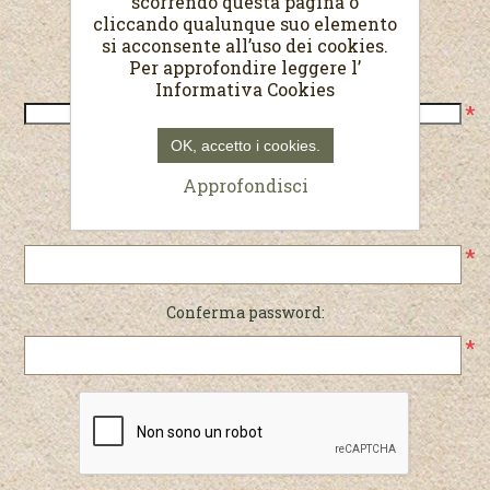
scorrendo questa pagina o
cliccando qualunque suo elemento
Recapiti
si acconsente all’uso dei cookies.
Per approfondire leggere l’
Telefono:
Informativa Cookies
*
OK, accetto i cookies.
Password
Approfondisci
Password:
*
Conferma password:
*