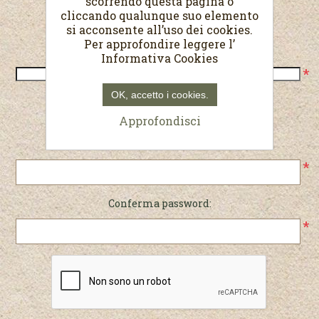
scorrendo questa pagina o
cliccando qualunque suo elemento
Recapiti
si acconsente all’uso dei cookies.
Per approfondire leggere l’
Telefono:
Informativa Cookies
*
OK, accetto i cookies.
Password
Approfondisci
Password:
*
Conferma password:
*