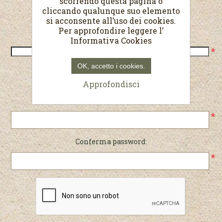
scorrendo questa pagina o
cliccando qualunque suo elemento
Recapiti
si acconsente all’uso dei cookies.
Per approfondire leggere l’
Telefono:
Informativa Cookies
*
OK, accetto i cookies.
Password
Approfondisci
Password:
*
Conferma password:
*