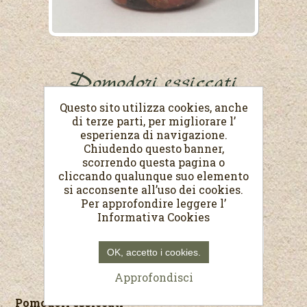
Pomodori essiccati
Questo sito utilizza cookies, anche
Peso netto 280 g
di terze parti, per migliorare l’
esperienza di navigazione.
€5,80
Chiudendo questo banner,
scorrendo questa pagina o
(Prezzo al Kg. €20,71)
cliccando qualunque suo elemento
si acconsente all’uso dei cookies.
Per approfondire leggere l’
Informativa Cookies
OK, accetto i cookies.
Approfondisci
Pomodori essiccati