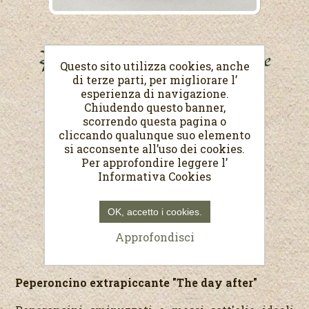
Peperoncino extrapiccante
Questo sito utilizza cookies, anche
di terze parti, per migliorare l’
Peso netto 170 g
esperienza di navigazione.
Chiudendo questo banner,
€5,20
scorrendo questa pagina o
cliccando qualunque suo elemento
(Prezzo al Kg. €30,59)
si acconsente all’uso dei cookies.
Per approfondire leggere l’
Informativa Cookies
OK, accetto i cookies.
Approfondisci
Peperoncino extrapiccante "The day after"