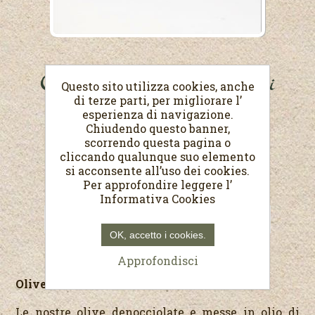
Olive denocciolate e limoni
Questo sito utilizza cookies, anche
sott'olio
di terze parti, per migliorare l’
esperienza di navigazione.
Chiudendo questo banner,
Peso netto 260 g
scorrendo questa pagina o
cliccando qualunque suo elemento
€5,80
si acconsente all’uso dei cookies.
Per approfondire leggere l’
(Prezzo al Kg. €22,31)
Informativa Cookies
OK, accetto i cookies.
Approfondisci
Olive denocciolate e olive sott'olio
Le nostre olive denocciolate e messe in olio di