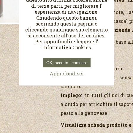
Olio extra vergine di oliva "C
di terze parti, per migliorare l’
esperienza di navigazione.
Olio di qualità superiore, l
Chiudendo questo banner,
varietà "Cultivar Taggiasca" 
scorrendo questa pagina o
cliccando qualunque suo elemento
oliveti coltivati nell'
Azienda 
si acconsente all’uso dei cookies.
Per approfondire leggere l’
Produzione limitata in base al
Informativa Cookies
Colore
: Giallo
OK, accetto i cookies.
Profumo
: fruttato maturo
Approfondisci
Sapore
: fruttato con sensa
carciofo
Impiego
: in tutti gli usi di 
a crudo per arricchire il sapor
pesto alla genovese
Visualizza scheda prodotto e 