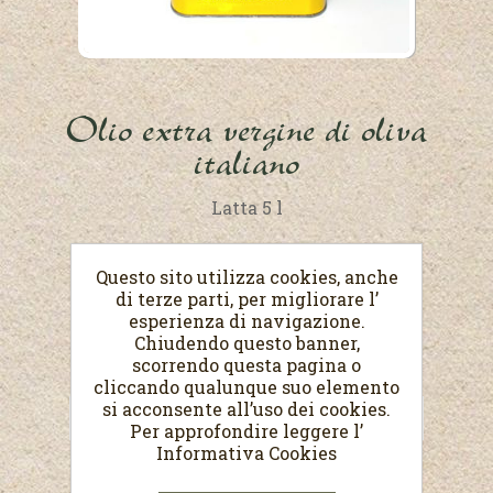
Olio extra vergine di oliva
italiano
Latta 5 l
€67,50
Questo sito utilizza cookies, anche
(Prezzo al Lit. €13,50)
di terze parti, per migliorare l’
esperienza di navigazione.
Chiudendo questo banner,
scorrendo questa pagina o
cliccando qualunque suo elemento
si acconsente all’uso dei cookies.
Per approfondire leggere l’
Informativa Cookies