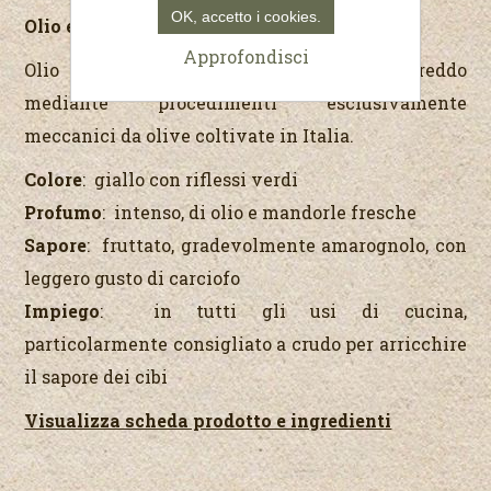
OK, accetto i cookies.
Olio extra vergine di oliva italiano
Approfondisci
Olio di qualità superiore estratto a freddo
mediante procedimenti esclusivamente
meccanici da olive coltivate in Italia.
Colore
: giallo con riflessi verdi
Profumo
: intenso, di olio e mandorle fresche
Sapore
: fruttato, gradevolmente amarognolo, con
leggero gusto di carciofo
Impiego
: in tutti gli usi di cucina,
particolarmente consigliato a crudo per arricchire
il sapore dei cibi
Visualizza scheda prodotto e ingredienti