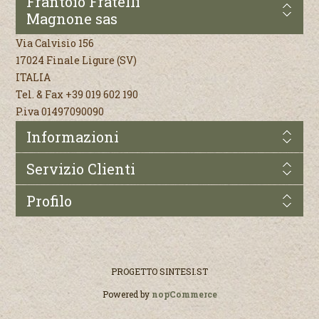
Frantoio Fratelli
Magnone sas
Via Calvisio 156
17024 Finale Ligure (SV)
ITALIA
Tel. & Fax +39 019 602 190
P.iva 01497090090
Informazioni
Servizio Clienti
Profilo
PROGETTO
SINTESI.ST
Powered by
nopCommerce