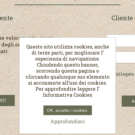
iente
Cliente 
are velocemente, essere
E-mail:
 degli ordini e rivedere
Questo sito utilizza cookies, anche
uati
di terze parti, per migliorare l’
Password:
esperienza di navigazione.
Chiudendo questo banner,
scorrendo questa pagina o
Resta collegato
cliccando qualunque suo elemento
si acconsente all’uso dei cookies.
Per approfondire leggere l’
Informativa Cookies
OK, accetto i cookies.
Approfondisci