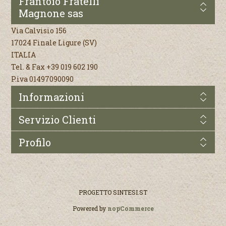
Frantoio Fratelli
Magnone sas
Via Calvisio 156
17024 Finale Ligure (SV)
ITALIA
Tel. & Fax +39 019 602 190
P.iva 01497090090
Informazioni
Servizio Clienti
Profilo
PROGETTO
SINTESI.ST
Powered by
nopCommerce