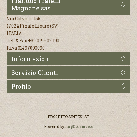
Frantoio Fratelli
Magnone sas
Via Calvisio 156
17024 Finale Ligure (SV)
ITALIA
Tel. & Fax +39 019 602 190
P.iva 01497090090
Informazioni
Servizio Clienti
Profilo
PROGETTO
SINTESI.ST
Powered by
nopCommerce