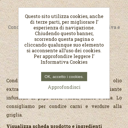
Condimento ai 4 pepi
Questo sito utilizza cookies, anche
di terze parti, per migliorare l’
Condimento a base di olio extravergine di oliva e
esperienza di navigazione.
Chiudendo questo banner,
quattro pepi.
scorrendo questa pagina o
cliccando qualunque suo elemento
€7,00
si acconsente all’uso dei cookies.
(Prezzo al Lit. €28,00)
Per approfondire leggere l’
Informativa Cookies
OK, accetto i cookies.
Condimento prodotto con il nostro olio
Approfondisci
extravergine di oliva e aromatizzato mediante
infusione di pepe nero, verde, bianco e rosa. Lo
consigliamo per condire carni e verdure alla
griglia.
Visualizza scheda prodotto e ingredienti