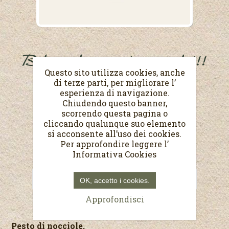
Belin...il pesto di nocciole!!!
Questo sito utilizza cookies, anche
Peso netto 170 g
di terze parti, per migliorare l’
esperienza di navigazione.
Chiudendo questo banner,
€5,20
scorrendo questa pagina o
(Prezzo al Kg. €30,59)
cliccando qualunque suo elemento
si acconsente all’uso dei cookies.
Per approfondire leggere l’
Informativa Cookies
OK, accetto i cookies.
Approfondisci
Pesto di nocciole.